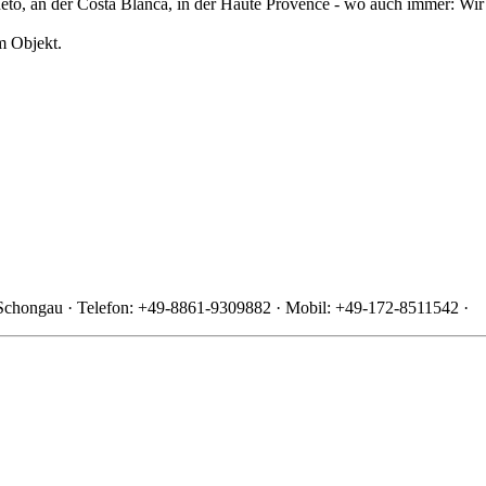
eto, an der Costa Blanca, in der Haute Provence - wo auch immer: Wi
m Objekt.
Schongau · Telefon: +49-8861-9309882 · Mobil: +49-172-8511542 ·